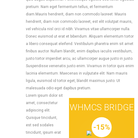
pretium. Nam eget fermentum tellus, et fermentum
diam.Mauris hendrerit, diam non commodo laoreet. Mauris
hendrerit, diam non commodo laoreet, est elit volutpat mauris,
vel vehicula nisl orci id nibh. Vivamus vitae ullamcorper nulla.
Donec euismod ut erat et bibendum. Aliquam elementum tortor
a libero consequat eleifend. Vestibulum pharetra enim sit amet
finibus auctor. Nullam blandit, enim dapibus iaculis vestibulum,
justo tortor imperdiet arcu, ac ullamcorper augue justo in justo.
Suspendisse venenatis justo enim. Vivamus in tortor quis enim
lacinia elementum. Maecenas in vulputate elit. Nam mauris
ligula, euismod id tortor eget, blandit maximus justo. Ut
malesuada odio eget dapibus pretium.
Lorem ipsum dolor sit
amet, consectetur
WHMCS BRIDGE
adipiscing elit.
Quisque tincidunt,
-15%
est sed sodales
tincidunt, ipsum erat