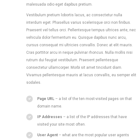
malesuada odio eget dapibus pretium.
Vestibulum pretium lobortis lacus, ac consectetur nulla
interdum eget. Phasellus varius scelerisque orci non finibus.
Praesent vel tellus orci. Pellentesque tempus ultrices ante, nec
vehicula dolor fermentum eu. Quisque dapibus nunc arcu,
cursus consequat mi ultricies convallis. Donec at elit mauris.
Cras porttitor arcu in neque pulvinar rhoncus. Nulla mollis nisi
rutrum dui feugiat vestibulum. Praesent pellentesque
consectetur ullamcorper. Morbi sit amet tincidunt diam.
Vivamus pellentesque mauris at lacus convallis, eu semper elit
sodales.
Page URL
– a list of the ten most-visited pages on that
domain name.
IP Addresses
– a list of the IP addresses that have
visited your site most often.
User Agent
– what are the most popular user agents