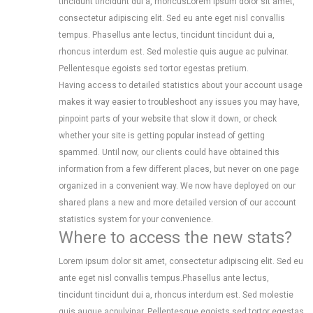
tincidunt tincidunt dui a, rhoncus
Lorem ipsum dolor sit amet,
consectetur adipiscing elit. Sed eu ante eget nisl convallis
tempus. Phasellus ante lectus, tincidunt tincidunt dui a,
rhoncus interdum est. Sed molestie quis augue ac pulvinar.
Pellentesque egoists sed tortor egestas pretium.
Having access to detailed statistics about your account usage
makes it way easier to troubleshoot any issues you may have,
pinpoint parts of your website that slow it down, or check
whether your site is getting popular instead of getting
spammed. Until now, our clients could have obtained this
information from a few different places, but never on one page
organized in a convenient way. We now have deployed on our
shared plans a new and more detailed version of our account
statistics system for your convenience.
Where to access the new stats?
Lorem ipsum dolor sit amet, consectetur adipiscing elit. Sed eu
ante eget nisl convallis tempus.Phasellus ante lectus,
tincidunt tincidunt dui a, rhoncus interdum est. Sed molestie
quis augue acpulvinar. Pellentesque egoists sed tortor egestas