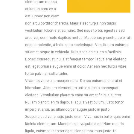
elementum massa,
at luctus arcu ex a
est. Donec non diam
non arcu porttitor pharetra. Mauris sed turpis non turpis
vestibulum lobortis et ac nunc. Sed risus tortor, egestas sed
arcu vel, commodo dapibus metus. Maecenas pharetra dolor at
neque molestie, a finibus leo scelerisque. Vestibulum euismod
sit amet neque in vehicula. Duis sodales eu leo a facilisis.
Donec consequat, nulla at feugiat tempor, lacus erat eleifend
est, eget ornare augue enim ut dolor. Aenean nec turpis vitae
tortor pulvinar sollicitudin.
Vivamus vitae ullamcorper nulla. Donec euismod ut erat et
bibendum. Aliquam elementum tortor a libero consequat
eleifend. Vestibulum pharetra enim sit amet finibus auctor.
Nullam blandit, enim dapibus iaculis vestibulum, justo tortor
imperdiet arcu, ac ullamcorper augue justo in justo.
Suspendisse venenatis justo enim. Vivamus in tortor quis enim
lacinia elementum. Maecenas in vulputate elit. Nam mauris
ligula, euismod id tortor eget, blandit maximus justo. Ut