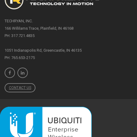
TECHRYAN, INC.
166 Willilams Trace, Plainfield, IN 46168
PH: 317.721.4835
1051 Indianapolis Rd, Greencastle, IN 46135
PH: 765.653-2175
CONTACT US